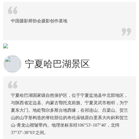
中国摄影师协会摄影创作基地
宁夏哈巴湖景区
宁夏哈巴湖国家级自然保护区，位于宁夏盐池县中北部地区，
与陕西省定边县、内蒙古鄂托克前旗、宁夏灵武市相邻，为宁
夏东大门。地处鄂尔多斯台地西缘，在祁连山、吕梁山、贺兰
山的山字形构造的脊柱部位的布伦庙镇原白垩系大向斜和贺兰
山-青龙山褶皱带内。地理坐标东经106°53′-107°40′，北纬
37°37′-38°03′之间。